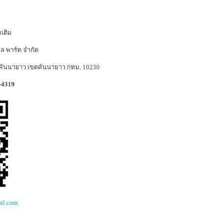
เติม
ียล พาร์ท จำกัด
คันนายาว เขตคันนายาว กทม. 10230
0-4319
ail.com