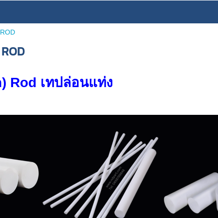
 ROD
 ROD
) Rod เทปล่อนแท่ง